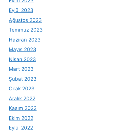
Ekim 2023
Eylül 2023
Ağustos 2023
Temmuz 2023
Haziran 2023
Mayıs 2023
Nisan 2023
Mart 2023
Şubat 2023
Ocak 2023
Aralık 2022
Kasım 2022
Ekim 2022
Eylül 2022