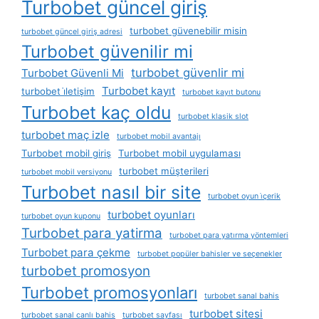
Turbobet güncel giriş
turbobet güvenebilir misin
turbobet güncel giriş adresi
Turbobet güvenilir mi
turbobet güvenlir mi
Turbobet Güvenli Mi
Turbobet kayıt
turbobet i̇letişim
turbobet kayıt butonu
Turbobet kaç oldu
turbobet klasik slot
turbobet maç izle
turbobet mobil avantajı
Turbobet mobil giriş
Turbobet mobil uygulaması
turbobet müşterileri
turbobet mobil versiyonu
Turbobet nasıl bir site
turbobet oyun i̇çerik
turbobet oyunları
turbobet oyun kuponu
Turbobet para yatirma
turbobet para yatırma yöntemleri
Turbobet para çekme
turbobet popüler bahisler ve seçenekler
turbobet promosyon
Turbobet promosyonları
turbobet sanal bahis
turbobet sitesi
turbobet sanal canlı bahis
turbobet sayfası