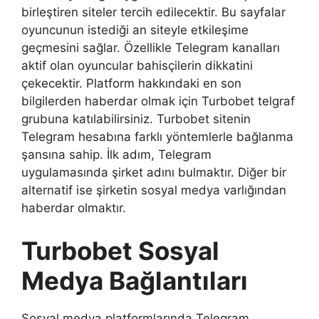
birleştiren siteler tercih edilecektir. Bu sayfalar
oyuncunun istediği an siteyle etkileşime
geçmesini sağlar. Özellikle Telegram kanalları
aktif olan oyuncular bahisçilerin dikkatini
çekecektir. Platform hakkındaki en son
bilgilerden haberdar olmak için Turbobet telgraf
grubuna katılabilirsiniz. Turbobet sitenin
Telegram hesabına farklı yöntemlerle bağlanma
şansına sahip. İlk adım, Telegram
uygulamasında şirket adını bulmaktır. Diğer bir
alternatif ise şirketin sosyal medya varlığından
haberdar olmaktır.
Turbobet Sosyal
Medya Bağlantıları
Sosyal medya platformlarında Telegram