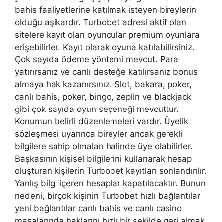
bahis faaliyetlerine katılmak isteyen bireylerin
olduğu aşikardır. Turbobet adresi aktif olan
sitelere kayıt olan oyuncular premium oyunlara
erişebilirler. Kayıt olarak oyuna katılabilirsiniz.
Çok sayıda ödeme yöntemi mevcut. Para
yatırırsanız ve canlı desteğe katılırsanız bonus
almaya hak kazanırsınız. Slot, bakara, poker,
canlı bahis, poker, bingo, zeplin ve blackjack
gibi çok sayıda oyun seçeneği mevcuttur.
Konumun belirli düzenlemeleri vardır. Üyelik
sözleşmesi uyarınca bireyler ancak gerekli
bilgilere sahip olmaları halinde üye olabilirler.
Başkasının kişisel bilgilerini kullanarak hesap
oluşturan kişilerin Turbobet kayıtları sonlandırılır.
Yanlış bilgi içeren hesaplar kapatılacaktır. Bunun
nedeni, birçok kişinin Turbobet hızlı bağlantılar
yeni bağlantılar canlı bahis ve canlı casino
masalarında haklarını hızlı bir şekilde geri almak