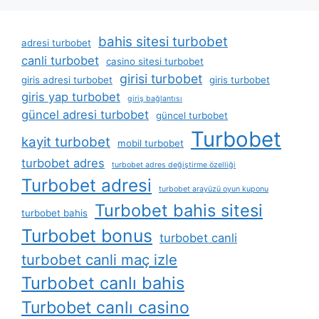
bahis sitesi turbobet
adresi turbobet
canli turbobet
casino sitesi turbobet
girisi turbobet
giris adresi turbobet
giris turbobet
giris yap turbobet
giriş bağlantısı
güncel adresi turbobet
güncel turbobet
Turbobet
kayit turbobet
mobil turbobet
turbobet adres
turbobet adres değiştirme özelliği
Turbobet adresi
turbobet arayüzü oyun kuponu
Turbobet bahis sitesi
turbobet bahis
Turbobet bonus
turbobet canli
turbobet canli maç izle
Turbobet canlı bahis
Turbobet canlı casino