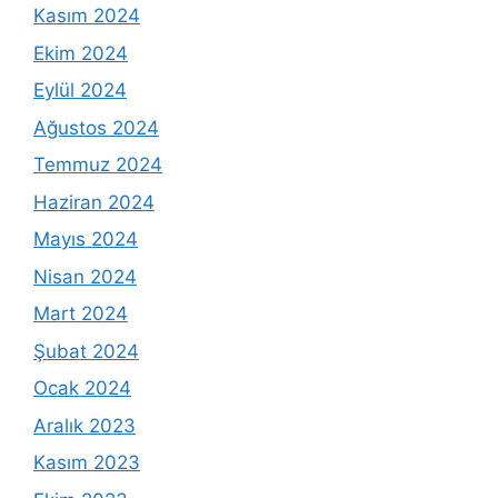
Kasım 2024
Ekim 2024
Eylül 2024
Ağustos 2024
Temmuz 2024
Haziran 2024
Mayıs 2024
Nisan 2024
Mart 2024
Şubat 2024
Ocak 2024
Aralık 2023
Kasım 2023