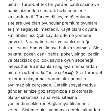
biridir. Turbobet tek bir yerden canlı casino ve
bahis hizmetleri sunarak hızla popülerlik
kazandı. Aktif Türkçe dil seçeneği bulunan
sitelere üye olan oyuncular premium oyunlara
erişim sağlayabilmektedir. Kayıt olarak oyuna
katılabilirsiniz. Çok sayıda ödeme yöntemi
mevcut. Para yatırırsanız ve canlı desteğe
katılırsanız bonus almaya hak kazanırsınız. Slot,
bakara, poker, canlı bahis, poker, bingo, zeplin
ve blackjack gibi çok sayıda oyun seçeneği
mevcuttur. Bu imkanları sağlayan firmalardan
biri de
Turbobet kullanıcı çekiciliği
Sizi Turbobet
rekoruna ulaştırmak sorumluluklarımızın
ayrılmaz bir parçasıdır. Üstelik sosyal medya
gönderilerinize göz attığınızda sizi otomatik
olarak şirketinizin ana web sitesine
yönlendireceklerdir. Bağlantıya tıklamanız
yeterli. Sisteme giriş yapmaya gerek kalmadan