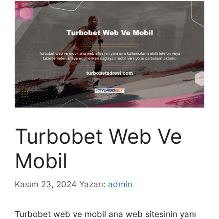
Turbobet Web Ve
Mobil
Kasım 23, 2024
Yazarı:
admin
Turbobet web ve mobil ana web sitesinin yanı