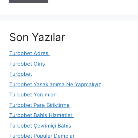
Son Yazılar
Turbobet Adresi
Turbobet Giriş
Turbobet
Turbobet Yasaklanırsa Ne Yapmalıyız
Turbobet Yorumları
Turbobet Para Biriktirme
Turbobet Bahis Hizmetleri
Turbobet Çevrimiçi Bahis
Turbobet Popüler Demolar