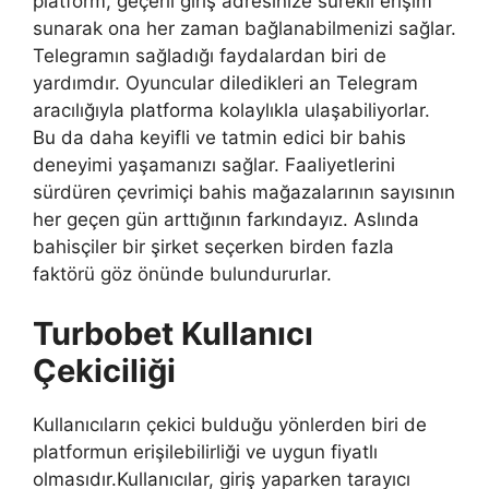
platform, geçerli giriş adresinize sürekli erişim
sunarak ona her zaman bağlanabilmenizi sağlar.
Telegramın sağladığı faydalardan biri de
yardımdır. Oyuncular diledikleri an Telegram
aracılığıyla platforma kolaylıkla ulaşabiliyorlar.
Bu da daha keyifli ve tatmin edici bir bahis
deneyimi yaşamanızı sağlar. Faaliyetlerini
sürdüren çevrimiçi bahis mağazalarının sayısının
her geçen gün arttığının farkındayız. Aslında
bahisçiler bir şirket seçerken birden fazla
faktörü göz önünde bulundururlar.
Turbobet Kullanıcı
Çekiciliği
Kullanıcıların çekici bulduğu yönlerden biri de
platformun erişilebilirliği ve uygun fiyatlı
olmasıdır.Kullanıcılar, giriş yaparken tarayıcı