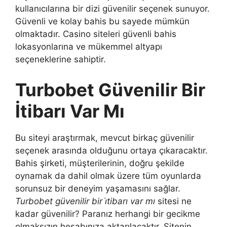
kullanıcılarına bir dizi güvenilir seçenek sunuyor.
Güvenli ve kolay bahis bu sayede mümkün
olmaktadır. Casino siteleri güvenli bahis
lokasyonlarına ve mükemmel altyapı
seçeneklerine sahiptir.
Turbobet Güvenilir Bir
İtibarı Var Mı
Bu siteyi araştırmak, mevcut birkaç güvenilir
seçenek arasında olduğunu ortaya çıkaracaktır.
Bahis şirketi, müşterilerinin, doğru şekilde
oynamak da dahil olmak üzere tüm oyunlarda
sorunsuz bir deneyim yaşamasını sağlar.
Turbobet güvenilir bir i̇tibarı var mı
sitesi ne
kadar güvenilir? Paranız herhangi bir gecikme
olmaksızın hesabınıza aktarılacaktır. Sitenin