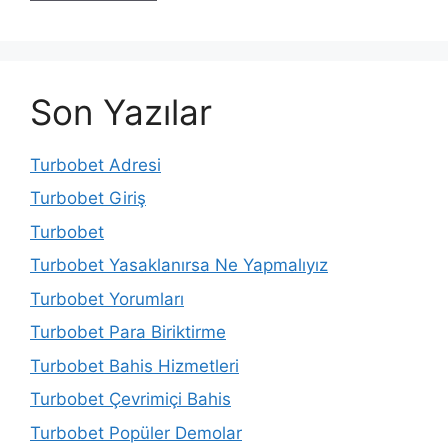
Son Yazılar
Turbobet Adresi
Turbobet Giriş
Turbobet
Turbobet Yasaklanırsa Ne Yapmalıyız
Turbobet Yorumları
Turbobet Para Biriktirme
Turbobet Bahis Hizmetleri
Turbobet Çevrimiçi Bahis
Turbobet Popüler Demolar