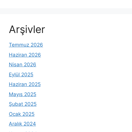
Arşivler
Temmuz 2026
Haziran 2026
Nisan 2026
Eylül 2025
Haziran 2025
Mayıs 2025
Şubat 2025
Ocak 2025
Aralık 2024