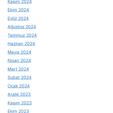
Kasım 2024
Ekim 2024
Eylül 2024
Ağustos 2024
Temmuz 2024
Haziran 2024
Mayıs 2024
Nisan 2024
Mart 2024
Şubat 2024
Ocak 2024
Aralık 2023
Kasım 2023
Ekim 2023