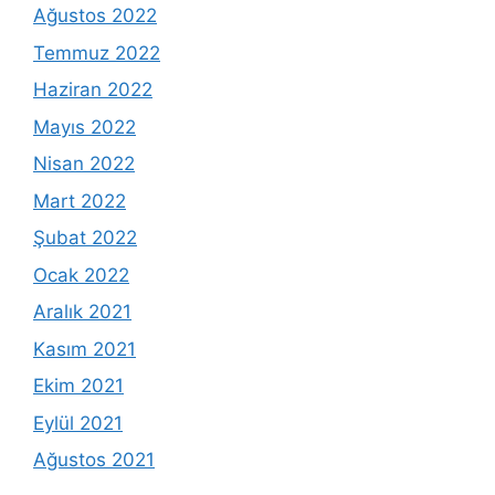
Ağustos 2022
Temmuz 2022
Haziran 2022
Mayıs 2022
Nisan 2022
Mart 2022
Şubat 2022
Ocak 2022
Aralık 2021
Kasım 2021
Ekim 2021
Eylül 2021
Ağustos 2021