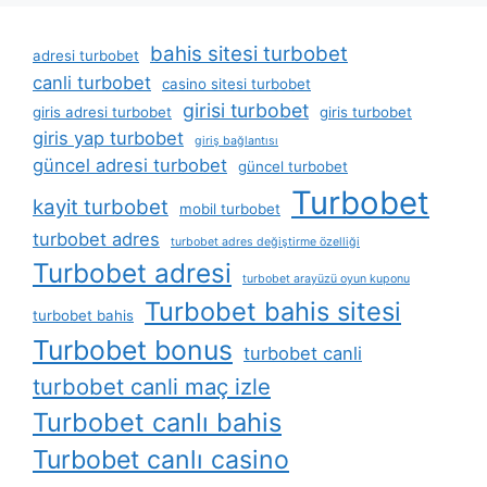
bahis sitesi turbobet
adresi turbobet
canli turbobet
casino sitesi turbobet
girisi turbobet
giris adresi turbobet
giris turbobet
giris yap turbobet
giriş bağlantısı
güncel adresi turbobet
güncel turbobet
Turbobet
kayit turbobet
mobil turbobet
turbobet adres
turbobet adres değiştirme özelliği
Turbobet adresi
turbobet arayüzü oyun kuponu
Turbobet bahis sitesi
turbobet bahis
Turbobet bonus
turbobet canli
turbobet canli maç izle
Turbobet canlı bahis
Turbobet canlı casino