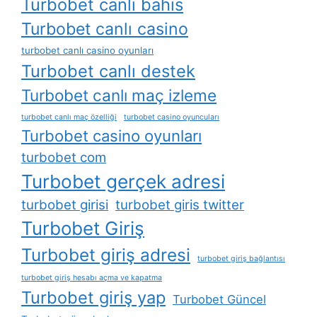
Turbobet canlı bahis
Turbobet canlı casino
turbobet canlı casino oyunları
Turbobet canlı destek
Turbobet canlı maç izleme
turbobet canlı maç özelliği
turbobet casino oyuncuları
Turbobet casino oyunları
turbobet com
Turbobet gerçek adresi
turbobet girisi
turbobet giris twitter
Turbobet Giriş
Turbobet giriş adresi
turbobet giriş bağlantısı
turbobet giriş hesabı açma ve kapatma
Turbobet giriş yap
Turbobet Güncel