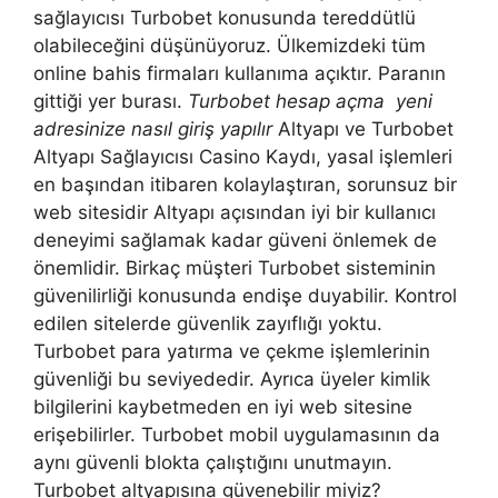
sağlayıcısı Turbobet konusunda tereddütlü
olabileceğini düşünüyoruz. Ülkemizdeki tüm
online bahis firmaları kullanıma açıktır. Paranın
gittiği yer burası.
Turbobet hesap açma yeni
adresinize nasıl giriş yapılır
Altyapı ve Turbobet
Altyapı Sağlayıcısı Casino Kaydı, yasal işlemleri
en başından itibaren kolaylaştıran, sorunsuz bir
web sitesidir Altyapı açısından iyi bir kullanıcı
deneyimi sağlamak kadar güveni önlemek de
önemlidir. Birkaç müşteri Turbobet sisteminin
güvenilirliği konusunda endişe duyabilir. Kontrol
edilen sitelerde güvenlik zayıflığı yoktu.
Turbobet para yatırma ve çekme işlemlerinin
güvenliği bu seviyededir. Ayrıca üyeler kimlik
bilgilerini kaybetmeden en iyi web sitesine
erişebilirler. Turbobet mobil uygulamasının da
aynı güvenli blokta çalıştığını unutmayın.
Turbobet altyapısına güvenebilir miyiz?