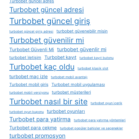
Turbobet güncel adres
Turbobet güncel adresi
Turbobet güncel giriş
turbobet güvenebilir misin
turbobet güncel giriş adresi
Turbobet güvenilir mi
turbobet güvenlir mi
Turbobet Güvenli Mi
Turbobet kayıt
turbobet i̇letişim
turbobet kayıt butonu
Turbobet kaç oldu
turbobet klasik slot
turbobet maç izle
turbobet mobil avantajı
Turbobet mobil giriş
Turbobet mobil uygulaması
turbobet müşterileri
turbobet mobil versiyonu
Turbobet nasıl bir site
turbobet oyun i̇çerik
turbobet oyunları
turbobet oyun kuponu
Turbobet para yatirma
turbobet para yatırma yöntemleri
Turbobet para çekme
turbobet popüler bahisler ve seçenekler
turbobet promosyon