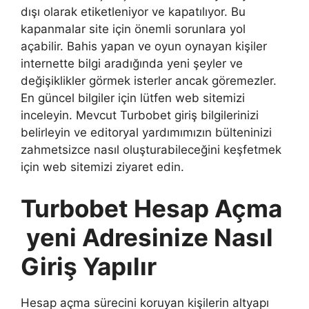
dışı olarak etiketleniyor ve kapatılıyor. Bu
kapanmalar site için önemli sorunlara yol
açabilir. Bahis yapan ve oyun oynayan kişiler
internette bilgi aradığında yeni şeyler ve
değişiklikler görmek isterler ancak göremezler.
En güncel bilgiler için lütfen web sitemizi
inceleyin. Mevcut Turbobet giriş bilgilerinizi
belirleyin ve editoryal yardımımızın bülteninizi
zahmetsizce nasıl oluşturabileceğini keşfetmek
için web sitemizi ziyaret edin.
Turbobet Hesap Açma
yeni Adresinize Nasıl
Giriş Yapılır
Hesap açma sürecini koruyan kişilerin altyapı