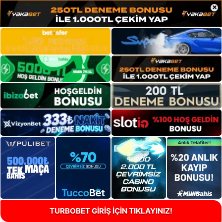
×
TURBOBET GİRİŞ İÇİN TIKLAYINIZ!