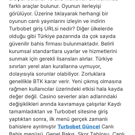
farklı araçlar bulunur. Oyunun ilerleyişi
görülüyor. Üzerine tıklayarak herhangi bir
oyunun canlı yayınlarını izleyin ve indirin
Turbobet giriş URLsi nedir? Diğer ülkelerde
olduğu gibi Türkiye pazarında da çok sayıda
güvenilir bahis firması bulunmaktadır. Belirli
kurumsal standartlara uyarlar ve hizmetlerini
sunmak için gerekli lisansları alırlar. Türkiye
sınırları yerel alan kurallarına uymuyor,
dolayısıyla sorunlar olabiliyor. Zorluklara
genellikle BTK karar verir. Yeni çıkmış olmasına
rağmen kullanıcılar üzerindeki etkisi hala kayda
değer değil. Casino severler alan adlarındaki
değişiklikleri anında kavramaya çalışırlar Kaydı
tamamladıktan ve Turbobet sitesine giriş
yaptıktan sonra, ilk menü gerçek zamanlı
bahislere ayrılmıştır
Turbobet Güncel
Canlı
Bahis menüsü, Genel Bakış, Skor Tablosu, Canlı