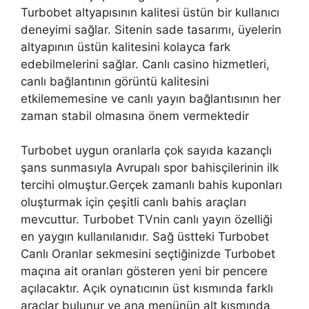
Turbobet altyapısının kalitesi üstün bir kullanıcı
deneyimi sağlar. Sitenin sade tasarımı, üyelerin
altyapının üstün kalitesini kolayca fark
edebilmelerini sağlar. Canlı casino hizmetleri,
canlı bağlantının görüntü kalitesini
etkilememesine ve canlı yayın bağlantısının her
zaman stabil olmasına önem vermektedir
Turbobet uygun oranlarla çok sayıda kazançlı
şans sunmasıyla Avrupalı ​​spor bahisçilerinin ilk
tercihi olmuştur.Gerçek zamanlı bahis kuponları
oluşturmak için çeşitli canlı bahis araçları
mevcuttur. Turbobet TVnin canlı yayın özelliği
en yaygın kullanılanıdır. Sağ üstteki Turbobet
Canlı Oranlar sekmesini seçtiğinizde Turbobet
maçına ait oranları gösteren yeni bir pencere
açılacaktır. Açık oynatıcının üst kısmında farklı
araçlar bulunur ve ana menünün alt kısmında